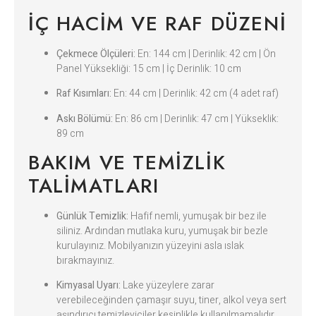
İÇ HACIM VE RAF DÜZENI
Çekmece Ölçüleri:
En: 144 cm | Derinlik: 42 cm | Ön
Panel Yüksekliği: 15 cm | İç Derinlik: 10 cm
Raf Kısımları:
En: 44 cm | Derinlik: 42 cm (4 adet raf)
Askı Bölümü:
En: 86 cm | Derinlik: 47 cm | Yükseklik:
89 cm
BAKIM VE TEMIZLIK
TALIMATLARI
Günlük Temizlik:
Hafif nemli, yumuşak bir bez ile
siliniz. Ardından mutlaka kuru, yumuşak bir bezle
kurulayınız. Mobilyanızın yüzeyini asla ıslak
bırakmayınız.
Kimyasal Uyarı:
Lake yüzeylere zarar
verebileceğinden çamaşır suyu, tiner, alkol veya sert
aşındırıcı temizleyiciler kesinlikle kullanılmamalıdır.