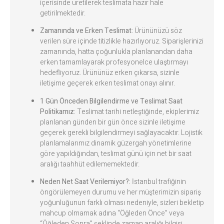
içerisinde üretilerek teslimata hazır hale
getirilmektedir.
Zamanında ve Erken Teslimat:
Ürününüzü söz
verilen süre içinde titizlikle hazırlıyoruz. Siparişlerinizi
zamanında, hatta çoğunlukla planlanandan daha
erken tamamlayarak profesyonelce ulaştırmayı
hedefliyoruz. Ürününüz erken çıkarsa, sizinle
iletişime geçerek erken teslimat onayı alınır.
1 Gün Önceden Bilgilendirme ve Teslimat Saat
Politikamız:
Teslimat tarihi netleştiğinde, ekiplerimiz
planlanan günden bir gün önce sizinle iletişime
geçerek gerekli bilgilendirmeyi sağlayacaktır. Lojistik
planlamalarımız dinamik güzergah yönetimlerine
göre yapıldığından, teslimat günü için net bir saat
aralığı taahhüt edilememektedir.
Neden Net Saat Verilemiyor?:
İstanbul trafiğinin
öngörülemeyen durumu ve her müşterimizin sipariş
yoğunluğunun farklı olması nedeniyle, sizleri bekletip
mahcup olmamak adına “Öğleden Önce” veya
“Öğleden Sonra” şeklinde zaman aralığı bilgisi