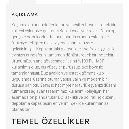
AÇIKLAMA
Yaşam alanlarına değer katan ve nesiller boyu sürecek bir
kaliteyi evlerinize getiren 3 Kapılı Derzli ve Frezeli Gardırop;
genç ve çocuk odası tasarımlarında aranan estetiği ve
fonksiyonelliği en üst seviyede sunmak üzere
geliştirilmiştir. Kapaklardaki şık oval derz ve freze işçiliği ile
evinizin atmosferini tamamen dönüştürecek bir modeldir.
Ürünümüzün ana gövdesinde 1. sınıf %100 Full MDF
kullanılmış olup, dış yüzeyler pürüzsüz lake boya ile
tamamlanmıştır. Düz ayakları ve estetik gömme kulp
uygulaması üzerine oturan yapısı, yalın ve modern bir
duruşa sahiptir. Geniş iç hacmiyle her türlü eşyanızı düzenli
tutmanızı sağlayan tasarımımız, kullanım kolaylığını her
aşamada ön planda tutar. Bol askılıklı ve bol raflı iç düzeni,
depolama kapasitesini en verimli şekilde kullanmanıza
olanak tanır.
TEMEL ÖZELLIKLER