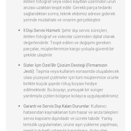
iletilen fotoğraf veya video kayıtları üzerinden ürün
arızası uzaktan tespit edilir. Gerekli parça tedariki
sağlandıktan sonra, teknik ekibimiz adrese giderek
yerinde müdahale ve onarım gerçekleştirir.
İl Dışı Servis Hizmeti:
Şehir dışı servis süreçleri,
iletilen fotoğraf ve videolar üzerinden dijital olarak
değerlendirilir. Tespit edilen ve değişimi gereken
parçalar, müşterilerimize kargo yoluyla güvenli bir
şekilde ulaştırılır.
Sizler İçin Özel Bir Çözüm Desteği (Firmamızın
Jesti):
Taşıma veya kullanım esnasında oluşabilecek
olası yüzeysel çizilmeler için tüm müşterimize ürünle
birlikte küçük şişede rötuş boyası hediye
edilmektedir. Bu boyayı, yumuşak bir sünger
yardımıyla çizilen bölgeye kolayca uygulayabilirsiniz.
Garanti ve Servis Dışı Kalan Durumlar:
Kullanıcı
hatasından kaynaklanan tüm hasar ve arıza talepleri
servis kapsamı dışındadır ve ücrete tabidir. Yanlış
temizlik uygulamaları, ürüne aşırı yükleme yapılması,
nemli/rutubetli ortamda barındırma, doğrudan