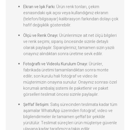
Ekran ve Işık Farkı:
Ürün renk tonları, çekim
esnasındaki ışık açısı veya kullandığınız ekranın
(telefon/bilgisayar) kalibrasyon farkından dolayı çok
hafif değişiklik gösterebilir.
Ölçü ve Renk Onayı:
Ürünlerimize ait net ölçü bilgileri
ve renk seçimi, sipariş öncesinde sizinle detaylı
olarak paylaşılır. Siparişleriniz, tamamen sizin yazılı
onayınız alındıktan sonra üretime sevk edilir.
Fotoğraflı ve Videolu Kurulum Onayı:
Ürünler,
fabrikada üretimi tamamlandıktan sonra monte
edilir; son kurulu hali fotoğraf ve video ile
müşterimizin onayına sunulur. Onayınız sonrası özel
korumalı ambalaj sistemi ile paketlenir ve paket
görselleri teslimat öncesi sizinle paylaşılır.
Şeffaf İletişim:
Satış sürecinden teslimata kadar tüm
aşamalar WhatsApp üzerinden fotoğraf, video ve
bilgilendirmeler ile tamamen şeffaf bir şekilde
yürütülür. Teslimat süreçleri ürün müşteriye güvenle
ulaşana kadar tarafımızca takip edilir.