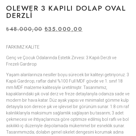
OLEWER 3 KAPILI DOLAP OVAL
DERZLİ
₺
48.000,00
₺
35.000,00
FARKIMIZ KALİTE
Genç ve Çocuk Odalarında Estetik Zirvesi: 3 Kapılı Derzli ve
Frezeli Gardırop
Yaşam alanlarınıza nesiller boyu sürecek bir kaliteyi getiriyoruz. 3
Kapılı Gardırop; raflar dahil %100 Full MDF gövde ve 1. sınıf 18
mm MDF malzeme kalitesiyle üretilmiştir. Tasarımımız,
kapaklarındaki şık oval derz ve freze detaylarıyla odanıza sade ve
modern bir hava katar. Düz ayak yapısı ve minimalist gömme kulp
detayıyla son derece şık ve işlevsel bir görünüm sunar. 1.8 cm raf
kalınlıklarıyla maksimum sağlamlık sağlayan bu tasarım; 3 adet
çekmecesi ve ihtiyaçlarınıza göre optimize edilmiş bol raflı ve bol
askılıklı iç düzeniyle depolamada mükemmel bir esneklik sunar.
Tasarımımızda; dolabın genel iskelet dengesini korumak adına