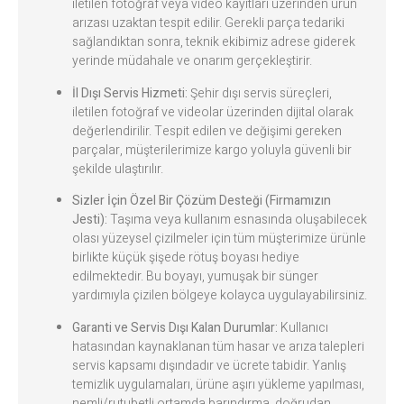
iletilen fotoğraf veya video kayıtları üzerinden ürün
arızası uzaktan tespit edilir. Gerekli parça tedariki
sağlandıktan sonra, teknik ekibimiz adrese giderek
yerinde müdahale ve onarım gerçekleştirir.
İl Dışı Servis Hizmeti:
Şehir dışı servis süreçleri,
iletilen fotoğraf ve videolar üzerinden dijital olarak
değerlendirilir. Tespit edilen ve değişimi gereken
parçalar, müşterilerimize kargo yoluyla güvenli bir
şekilde ulaştırılır.
Sizler İçin Özel Bir Çözüm Desteği (Firmamızın
Jesti):
Taşıma veya kullanım esnasında oluşabilecek
olası yüzeysel çizilmeler için tüm müşterimize ürünle
birlikte küçük şişede rötuş boyası hediye
edilmektedir. Bu boyayı, yumuşak bir sünger
yardımıyla çizilen bölgeye kolayca uygulayabilirsiniz.
Garanti ve Servis Dışı Kalan Durumlar:
Kullanıcı
hatasından kaynaklanan tüm hasar ve arıza talepleri
servis kapsamı dışındadır ve ücrete tabidir. Yanlış
temizlik uygulamaları, ürüne aşırı yükleme yapılması,
nemli/rutubetli ortamda barındırma, doğrudan