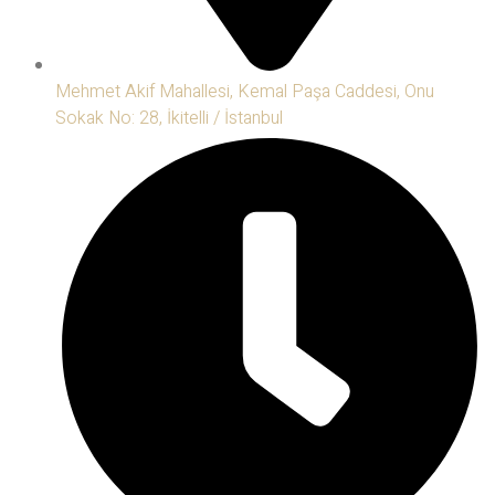
Mehmet Akif Mahallesi, Kemal Paşa Caddesi, Onu
Sokak No: 28, İkitelli / İstanbul