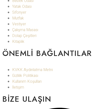
Bebek Odası
Yatak Odası
Sifonyer
Mutfak
Vestiyer
Çalışma Masası
Dolap Çeşitleri
Kitaplık
ÖNEMLI BAĞLANTILAR
KVKK Aydınlatma Metni
Gizlilik Politikası
Kullanım Koşulları
İletişim
BIZE ULAŞIN