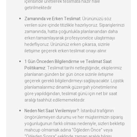
içerisinde üretilerek teslimata hazır hale
getirilmektedir.
Zamanında ve Erken Teslimat:
Ürününüzü söz
verilen süre içinde titizlikle hazırlıyoruz. Siparişlerinizi
zamanında, hatta çoğunlukla planlanandan daha
erken tamamlayarak profesyonelce ulaştırmayı
hedefliyoruz. Ürününüz erken çıkarsa, sizinle
iletişime geçerek erken teslimat onayı alınır.
1 Gün Önceden Bilgilendirme ve Teslimat Saat
Politikamız:
Teslimat tarihi netleştiğinde, ekiplerimiz
planlanan günden bir gün önce sizinle iletişime
geçerek gerekli bilgilendirmeyi sağlayacaktır. Lojistik
planlamalarımız dinamik güzergah yönetimlerine
göre yapıldığından, teslimat günü için net bir saat
aralığı taahhüt edilememektedir.
Neden Net Saat Verilemiyor?:
İstanbul trafiğinin
öngörülemeyen durumu ve her müşterimizin sipariş
yoğunluğunun farklı olması nedeniyle, sizleri bekletip
mahcup olmamak adına “Öğleden Önce” veya
“Öğleden Sonra” şeklinde zaman aralığı bilgisi