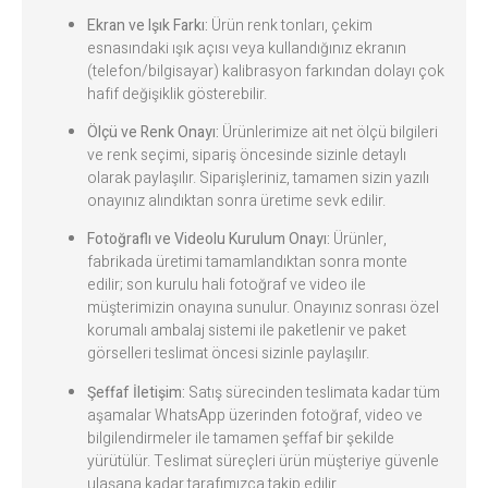
Ekran ve Işık Farkı:
Ürün renk tonları, çekim
esnasındaki ışık açısı veya kullandığınız ekranın
(telefon/bilgisayar) kalibrasyon farkından dolayı çok
hafif değişiklik gösterebilir.
Ölçü ve Renk Onayı:
Ürünlerimize ait net ölçü bilgileri
ve renk seçimi, sipariş öncesinde sizinle detaylı
olarak paylaşılır. Siparişleriniz, tamamen sizin yazılı
onayınız alındıktan sonra üretime sevk edilir.
Fotoğraflı ve Videolu Kurulum Onayı:
Ürünler,
fabrikada üretimi tamamlandıktan sonra monte
edilir; son kurulu hali fotoğraf ve video ile
müşterimizin onayına sunulur. Onayınız sonrası özel
korumalı ambalaj sistemi ile paketlenir ve paket
görselleri teslimat öncesi sizinle paylaşılır.
Şeffaf İletişim:
Satış sürecinden teslimata kadar tüm
aşamalar WhatsApp üzerinden fotoğraf, video ve
bilgilendirmeler ile tamamen şeffaf bir şekilde
yürütülür. Teslimat süreçleri ürün müşteriye güvenle
ulaşana kadar tarafımızca takip edilir.