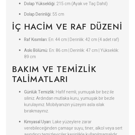
Dolap Yüksekliği:
215 cm (Ayak ve Taç Dahil)
Dolap Derinliği:
55 cm
İÇ HACIM VE RAF DÜZENI
Raf Kısımları:
En: 44 cm | Derinlik: 42 cm (4 adet raf)
Askı Bölümü:
En: 86 cm | Derinlik: 47 cm | Yükseklik:
89 cm
BAKIM VE TEMIZLIK
TALIMATLARI
Günlük Temizlik:
Hafif nemli, yumuşak bir bez ile
siliniz. Ardından mutlaka kuru, yumuşak bir bezle
kurulayınız. Mobilyanızın yüzeyini asla ıslak
bırakmayınız.
Kimyasal Uyarı:
Lake yüzeylere zarar
verebileceğinden çamaşır suyu, tiner, alkol veya sert
aşındırıcı temizleyiciler kesinlikle kullanılmamalıdır.