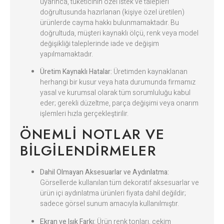
uyarınca, tüketicinin özel istek ve talepleri
doğrultusunda hazırlanan (kişiye özel üretilen)
ürünlerde cayma hakkı bulunmamaktadır. Bu
doğrultuda, müşteri kaynaklı ölçü, renk veya model
değişikliği taleplerinde iade ve değişim
yapılmamaktadır.
Üretim Kaynaklı Hatalar:
Üretimden kaynaklanan
herhangi bir kusur veya hata durumunda firmamız
yasal ve kurumsal olarak tüm sorumluluğu kabul
eder; gerekli düzeltme, parça değişimi veya onarım
işlemleri hızla gerçekleştirilir.
ÖNEMLI NOTLAR VE
BILGILENDIRMELER
Dahil Olmayan Aksesuarlar ve Aydınlatma:
Görsellerde kullanılan tüm dekoratif aksesuarlar ve
ürün içi aydınlatma ürünleri fiyata dahil değildir;
sadece görsel sunum amacıyla kullanılmıştır.
Ekran ve Işık Farkı:
Ürün renk tonları, çekim