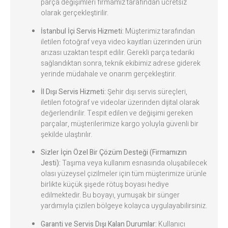
parça değişimleri firmamız tarafından ücretsiz
olarak gerçekleştirilir.
İstanbul İçi Servis Hizmeti:
Müşterimiz tarafından
iletilen fotoğraf veya video kayıtları üzerinden ürün
arızası uzaktan tespit edilir. Gerekli parça tedariki
sağlandıktan sonra, teknik ekibimiz adrese giderek
yerinde müdahale ve onarım gerçekleştirir.
İl Dışı Servis Hizmeti:
Şehir dışı servis süreçleri,
iletilen fotoğraf ve videolar üzerinden dijital olarak
değerlendirilir. Tespit edilen ve değişimi gereken
parçalar, müşterilerimize kargo yoluyla güvenli bir
şekilde ulaştırılır.
Sizler İçin Özel Bir Çözüm Desteği (Firmamızın
Jesti):
Taşıma veya kullanım esnasında oluşabilecek
olası yüzeysel çizilmeler için tüm müşterimize ürünle
birlikte küçük şişede rötuş boyası hediye
edilmektedir. Bu boyayı, yumuşak bir sünger
yardımıyla çizilen bölgeye kolayca uygulayabilirsiniz.
Garanti ve Servis Dışı Kalan Durumlar:
Kullanıcı