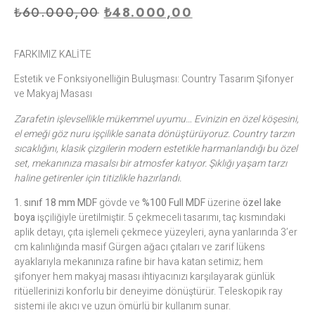
₺
60.000,00
₺
48.000,00
FARKIMIZ KALİTE
Estetik ve Fonksiyonelliğin Buluşması: Country Tasarım Şifonyer
ve Makyaj Masası
Zarafetin işlevsellikle mükemmel uyumu… Evinizin en özel köşesini,
el emeği göz nuru işçilikle sanata dönüştürüyoruz. Country tarzın
sıcaklığını, klasik çizgilerin modern estetikle harmanlandığı bu özel
set, mekanınıza masalsı bir atmosfer katıyor. Şıklığı yaşam tarzı
haline getirenler için titizlikle hazırlandı.
1. sınıf 18 mm MDF
gövde ve
%100 Full MDF
üzerine
özel lake
boya
işçiliğiyle üretilmiştir. 5 çekmeceli tasarımı, taç kısmındaki
aplik detayı, çıta işlemeli çekmece yüzeyleri, ayna yanlarında 3’er
cm kalınlığında masif Gürgen ağacı çıtaları ve zarif lükens
ayaklarıyla mekanınıza rafine bir hava katan setimiz; hem
şifonyer hem makyaj masası ihtiyacınızı karşılayarak günlük
ritüellerinizi konforlu bir deneyime dönüştürür. Teleskopik ray
sistemi ile akıcı ve uzun ömürlü bir kullanım sunar.