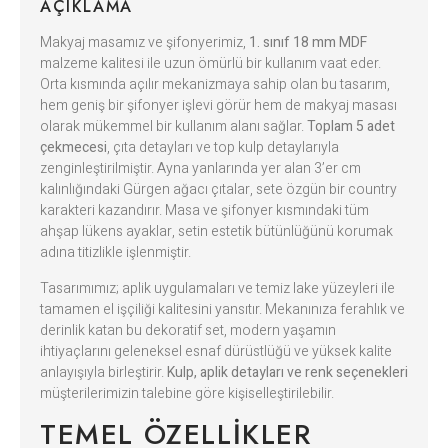
AÇIKLAMA
Makyaj masamız ve şifonyerimiz,
1. sınıf 18 mm MDF
malzeme kalitesi ile uzun ömürlü bir kullanım vaat eder.
Orta kısmında açılır mekanizmaya sahip olan bu tasarım,
hem geniş bir şifonyer işlevi görür hem de makyaj masası
olarak mükemmel bir kullanım alanı sağlar.
Toplam 5 adet
çekmecesi
, çıta detayları ve top kulp detaylarıyla
zenginleştirilmiştir. Ayna yanlarında yer alan 3’er cm
kalınlığındaki Gürgen ağacı çıtalar, sete özgün bir country
karakteri kazandırır. Masa ve şifonyer kısmındaki tüm
ahşap lükens ayaklar, setin estetik bütünlüğünü korumak
adına titizlikle işlenmiştir.
Tasarımımız; aplik uygulamaları ve temiz lake yüzeyleri ile
tamamen el işçiliği kalitesini yansıtır. Mekanınıza ferahlık ve
derinlik katan bu dekoratif set, modern yaşamın
ihtiyaçlarını geleneksel esnaf dürüstlüğü ve yüksek kalite
anlayışıyla birleştirir.
Kulp, aplik detayları ve renk seçenekleri
müşterilerimizin talebine göre kişiselleştirilebilir.
TEMEL ÖZELLIKLER