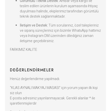
Görüntülü Teknik Destek:
Ambar veya kargo ile
teslim edilen ürünlerin kurulum aşamasında ihtiyaç
duyulması halinde, ekiplerimiz tarafından görüntülü
teknik destek sağlanmaktadır.
İletişim ve Destek:
Tüm sorularınız, özel talepleriniz
ve sipariş süreçleriniz için bizimle WhatsApp hattımız
veya Instagram DM üzerinden dilediğiniz zaman
iletişime geçebilirsiniz.
FARKIMIZ KALİTE
DEĞERLENDIRMELER
Henüz değerlendirme yapılmadı.
“KLAS AYNALI MAKYAJ MASASI” için yorum yapan ilk kişi
siz olun
E-posta adresiniz yayınlanmayacak.
Gerekli alanlar
*
ile
işaretlenmişlerdir