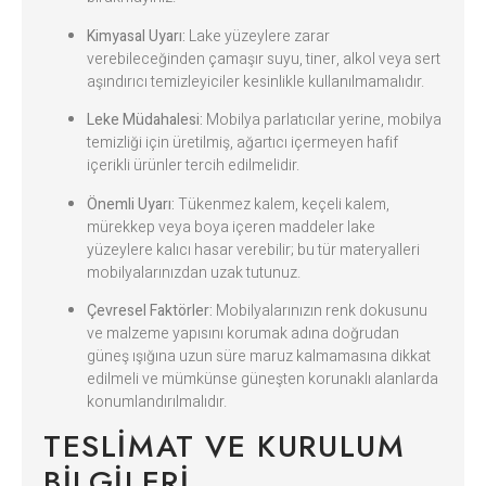
Kimyasal Uyarı:
Lake yüzeylere zarar
verebileceğinden çamaşır suyu, tiner, alkol veya sert
aşındırıcı temizleyiciler kesinlikle kullanılmamalıdır.
Leke Müdahalesi:
Mobilya parlatıcılar yerine, mobilya
temizliği için üretilmiş, ağartıcı içermeyen hafif
içerikli ürünler tercih edilmelidir.
Önemli Uyarı:
Tükenmez kalem, keçeli kalem,
mürekkep veya boya içeren maddeler lake
yüzeylere kalıcı hasar verebilir; bu tür materyalleri
mobilyalarınızdan uzak tutunuz.
Çevresel Faktörler:
Mobilyalarınızın renk dokusunu
ve malzeme yapısını korumak adına doğrudan
güneş ışığına uzun süre maruz kalmamasına dikkat
edilmeli ve mümkünse güneşten korunaklı alanlarda
konumlandırılmalıdır.
TESLIMAT VE KURULUM
BILGILERI