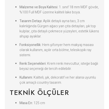
Malzeme ve Boya Kalitesi:
1. sınıf 18 mm MDF gövde,
%100 Full MDF üzerine kaliteli lake boya.
Tasarım Detayı:
Aplik detaylı ayna tacı, 3 cm
kalınlığında Gürgen ağacı yan çıta detayları, şık top
kulplar, çıta detaylı çekmece yüzeyleri, estetik lükens
ahşap ayaklar.
Fonksiyonellik:
Hem şifonyer hem makyaj masası
olarak kullanım, açılır orta bölme, teleskopik ray
sistemi.
Renk Seçenekleri:
Krem renk mevcuttur, isteğe bağlı
beyaz seçeneği de tercih edilebilir.
Kullanım:
Kaliteli, şık, dekoratif ve her alana uyumlu
çok amaçlı country tasarım.
TEKNIK ÖLÇÜLER
Masa En:
125 cm