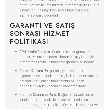
Kargo Kat Kuralları:
Kargo ve ambar firmaları kuralları
gereği katlara taşıma hizmeti vermemektedir. Ürünün
binanın önüne ulaştıktan sonra kata taşınması
alıcının sorumluluğundadır.
GARANTI VE SATIŞ
SONRASI HIZMET
POLITIKASI
2 Yıl Üretim Garantisi:
Satın almış olduğunuz tüm
ürünler, teslim tarihinden itibaren 2 (iki) yıl süreyle
firmamızın üretim ve malzeme garantisi altındadır.
Garanti Kapsamı:
Bu garanti; yalnızca üretim
aşamasından kaynaklanan işçilik kusurlarını, yapısal
hataları ve kullanılan malzemenin özünden
doğabilecek teknik sorunları kapsamaktadır.
Ücretsiz Onarım ve Parça Değişimi:
Garanti süresi
içinde üretim kaynaklı bir kusur tespit edilmesi
durumunda, gerekli görülen tüm teknik onarımlar ve